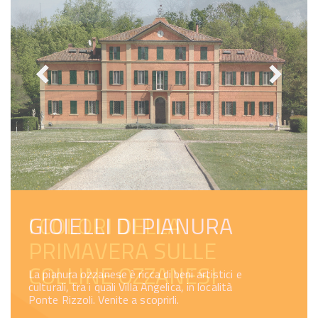
GIOIELLI DI PIANURA
I COLORI DELLA
PRIMAVERA SULLE
COLLINE OZZANESI
La pianura ozzanese è ricca di beni artistici e
culturali, tra i quali Villa Angelica, in località
Ponte Rizzoli. Venite a scoprirli.