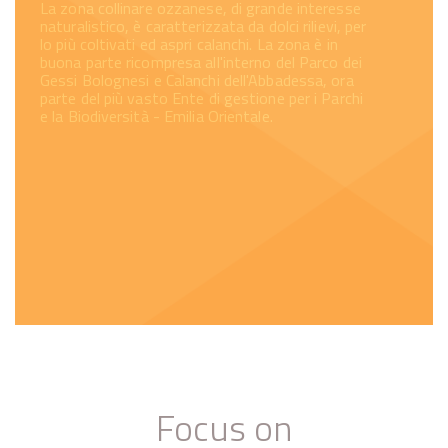
La zona collinare ozzanese, di grande interesse
naturalistico, è caratterizzata da dolci rilievi, per
lo più coltivati ed aspri calanchi. La zona è in
buona parte ricompresa all'interno del Parco dei
Gessi Bolognesi e Calanchi dell'Abbadessa, ora
parte del più vasto Ente di gestione per i Parchi
e la Biodiversità - Emilia Orientale.
Focus on