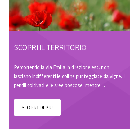
SCOPRI IL TERRITORIO
Percorrendo la via Emilia in direzione est, non
lasciano indifferenti le colline punteggiate da vigne, i
pendii coltivati e le aree boscose, mentre ...
SCOPRI DI PIÙ