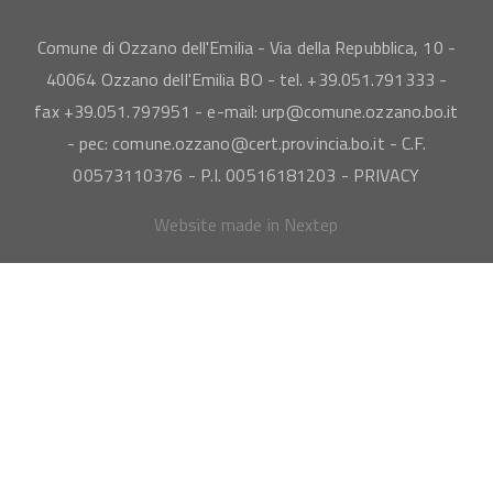
Comune di Ozzano dell'Emilia - Via della Repubblica, 10 -
40064 Ozzano dell'Emilia BO - tel. +39.051.791333 -
fax +39.051.797951 - e-mail: urp@comune.ozzano.bo.it
- pec: comune.ozzano@cert.provincia.bo.it - C.F.
00573110376 - P.I. 00516181203 -
PRIVACY
Website made in Nextep