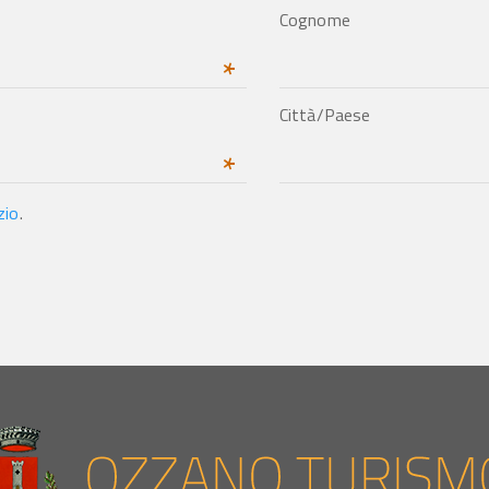
Cognome
*
Città/Paese
*
zio
.