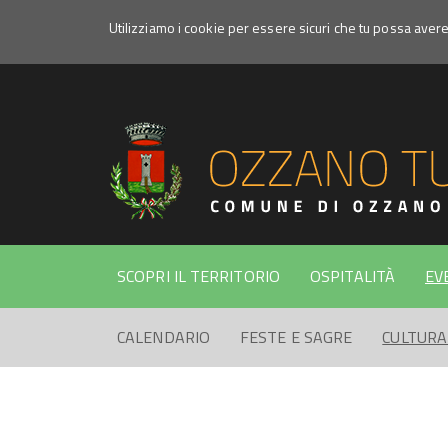
Utilizziamo i cookie per essere sicuri che tu possa aver
Newsletter
ON
Ozzano
News
SCOPRI IL TERRITORIO
OSPITALITÀ
EV
Aprile
CALENDARIO
FESTE E SAGRE
CULTURA
2017