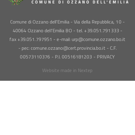
Comune di Ozzano dell'Emilia - Via della Repubblica, 10 -
40064 Ozzano dell'Emilia BO - tel. +39.051.791333 -
fax +39.051.797951 - e-mail: urp@comune.ozzano.bo.it
- pec: comune.ozzano@cert.provincia.bo.it - C.F.
00573110376 - P.I. 00516181203 -
PRIVACY
Website made in Nextep