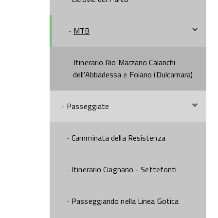
MTB
Itinerario Rio Marzano Calanchi
dell'Abbadessa e Foiano (Dulcamara)
Passeggiate
Camminata della Resistenza
Itinerario Ciagnano - Settefonti
Passeggiando nella Linea Gotica