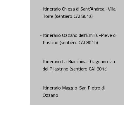
Itinerario Chiesa di Sant'Andrea -Villa
Torre (sentiero CAI 801a)
Itinerario Ozzano dell'Emilia -Pieve di
Pastino (sentiero CAI 801b)
Itinerario La Bianchina- Ciagnano via
del Pilastrino (sentiero CAI 801c)
Itinerario Maggio-San Pietro di
Ozzano