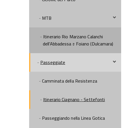
MTB
Itinerario Rio Marzano Calanchi
dell'Abbadessa e Foiano (Dulcamara)
Passeggiate
Camminata della Resistenza
Itinerario Ciagnano - Settefonti
Passeggiando nella Linea Gotica