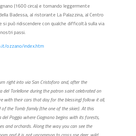
i Ciagnano (1600 circa) e tornando leggermente
ella Badessa, al ristorante La Palazzina, al Centro
e si può ridiscendere con qualche difficoltà sulla via
 nostri passi.
o.it/ozzano/index.htm
n right into via San Cristoforo and, after the
del Torlellone during the patron saint celebrated on
 with their cars that day for the blessing) follow it all,
of the Tomb family (the one of the skier). At this
 del Poggio where Ciagnano begins with its forests,
trees and orchards. Along the way you can see the
oom and it is not uncommon to cross roe deer, wild