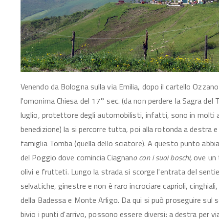
Venendo da Bologna sulla via Emilia, dopo il cartello Ozzano
l'omonima Chiesa del 17° sec. (da non perdere la Sagra del T
luglio, protettore degli automobilisti, infatti, sono in molti 
benedizione) la si percorre tutta, poi alla rotonda a destra e
famiglia Tomba (quella dello sciatore). A questo punto abbi
del Poggio dove comincia Ciagnan
o con i suoi boschi,
ove un t
olivi e frutteti. Lungo la strada si scorge l'entrata del sent
selvatiche, ginestre e non è raro incrociare caprioli, cinghiali,
della Badessa e Monte Arligo. Da qui si può proseguire sul se
bivio i punti d'arrivo, possono essere diversi: a destra per vi