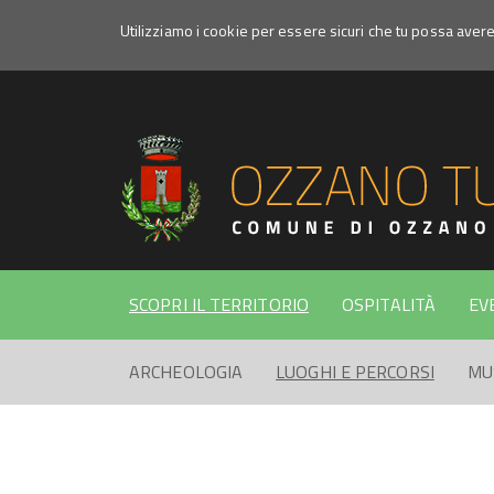
Utilizziamo i cookie per essere sicuri che tu possa aver
Itinerario
Ciagnano
-
Settefonti
SCOPRI IL TERRITORIO
OSPITALITÀ
EV
ARCHEOLOGIA
LUOGHI E PERCORSI
MU