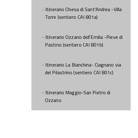
Itinerario Chiesa di Sant'Andrea -Villa
Torre (sentiero CAI 801a)
Itinerario Ozzano dell'Emilia -Pieve di
Pastino (sentiero CAI 801b)
Itinerario La Bianchina- Ciagnano via
del Pilastrino (sentiero CAI 801c)
Itinerario Maggio-San Pietro di
Ozzano