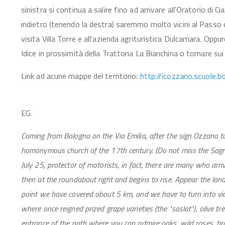
sinistra si continua a salire fino ad arrivare all'Oratorio d
indietro (tenendo la destra) saremmo molto vicini al Passo d
visita Villa Torre e all'azienda agrituristica Dulcamara. Oppur
Idice in prossimità della Trattoria La Bianchina o tornare sui
Link ad acune mappe del territorio:
http://icozzano.scuole.b
EG
Coming from Bologna on the Via Emilia, after the sign Ozzano tur
homonymous church of the 17th century. (Do not miss the Sagra 
July 25, protector of motorists, in fact, there are many who arrive
then at the roundabout right and begins to rise. Appear the land 
point we have covered about 5 km, and we have to turn into via
where once reigned prized grape varieties (the "saslat"), olive 
entrance of the path where you can admire oaks, wild roses, br